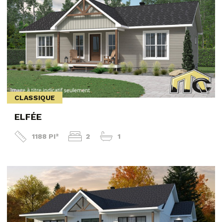
CLASSIQUE
ELFÉE
1188 PI²
2
1