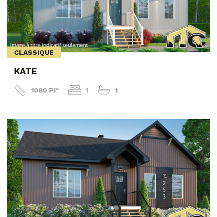
CLASSIQUE
KATE
1080 PI²
1
1