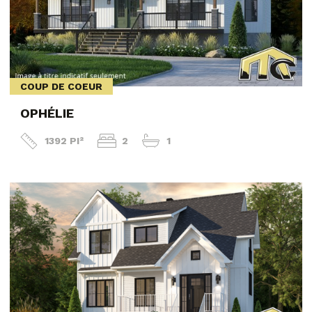
COUP DE COEUR
OPHÉLIE
1392 PI²
2
1