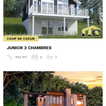
COUP DE COEUR
JUNIOR 2 CHAMBRES
952 PI²
2
1