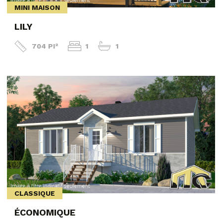
MINI MAISON
LILY
704 PI²
1
1
CLASSIQUE
ÉCONOMIQUE