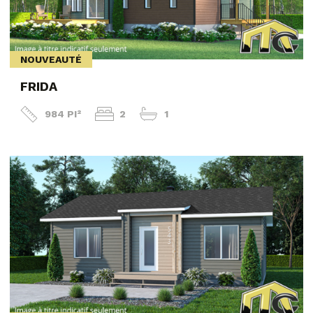
NOUVEAUTÉ
FRIDA
984 PI²
2
1