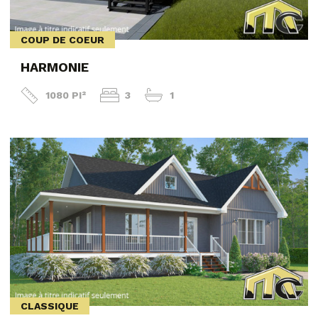
COUP DE COEUR
HARMONIE
1080 PI²
3
1
CLASSIQUE