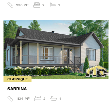
936 PI²
2
1
CLASSIQUE
SABRINA
1134 PI²
2
1