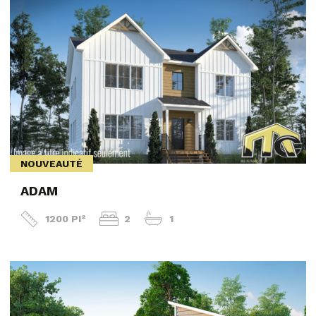
NOUVEAUTÉ
ADAM
1200 PI²
2
1