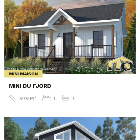
MINI MAISON
MINI DU FJORD
676 PI²
1
1