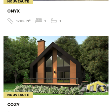
NOUVEAUTÉ
ONYX
1786 PI²
1
1
NOUVEAUTÉ
COZY