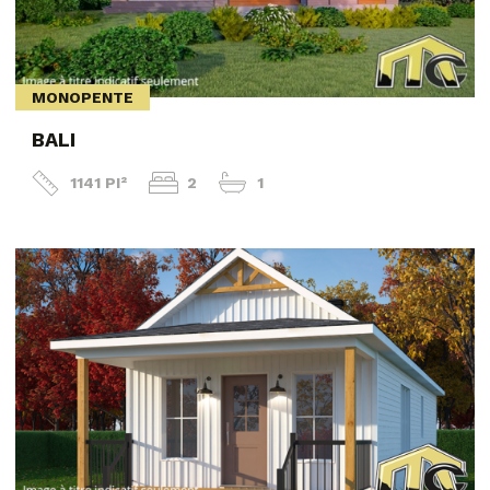
MONOPENTE
BALI
1141 PI²
2
1