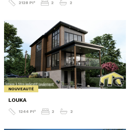
2128 PI²
2
2
NOUVEAUTÉ
LOUKA
1244 PI²
2
2