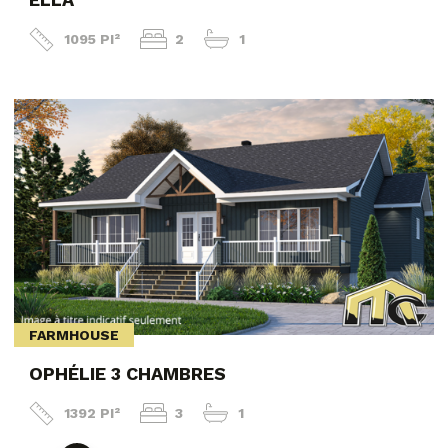
1095 PI²
2
1
FARMHOUSE
OPHÉLIE 3 CHAMBRES
1392 PI²
3
1