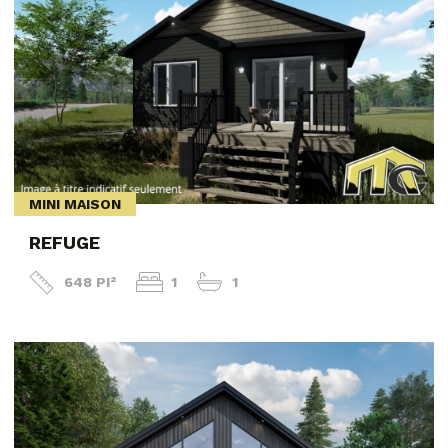
MINI MAISON
REFUGE
648 PI²
1
1