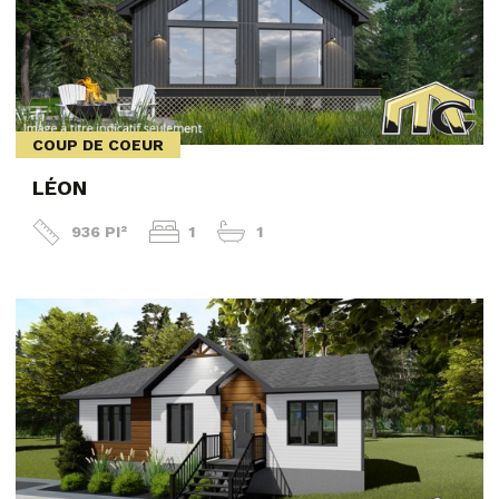
COUP DE COEUR
LÉON
936 PI²
1
1