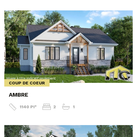
COUP DE COEUR
AMBRE
1140 PI²
2
1