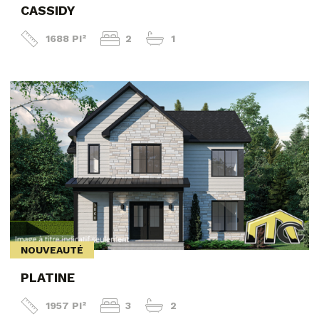
CASSIDY
1688 PI²
2
1
NOUVEAUTÉ
PLATINE
1957 PI²
3
2