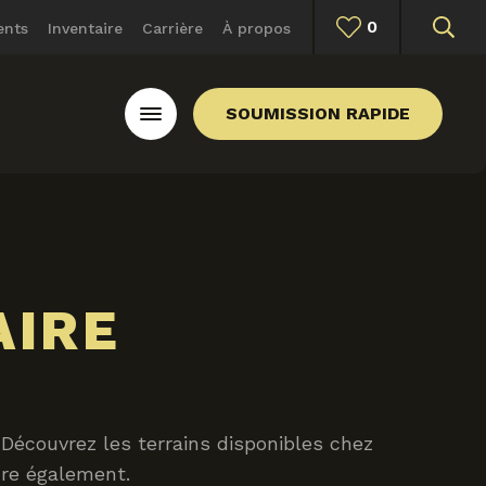
0
ents
Inventaire
Carrière
À propos
SOUMISSION RAPIDE
AIRE
 Découvrez les terrains disponibles chez
dre également.