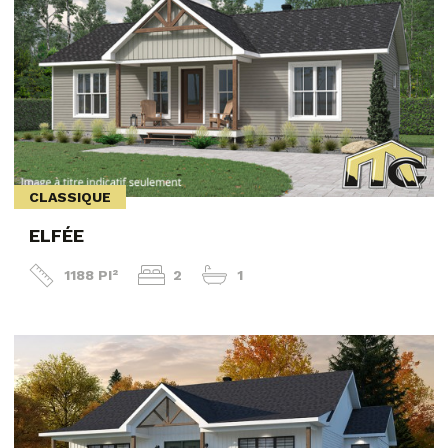
CLASSIQUE
ELFÉE
1188 PI²
2
1