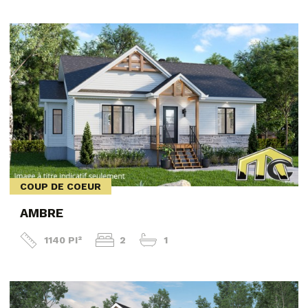
COUP DE COEUR
AMBRE
1140 PI²
2
1