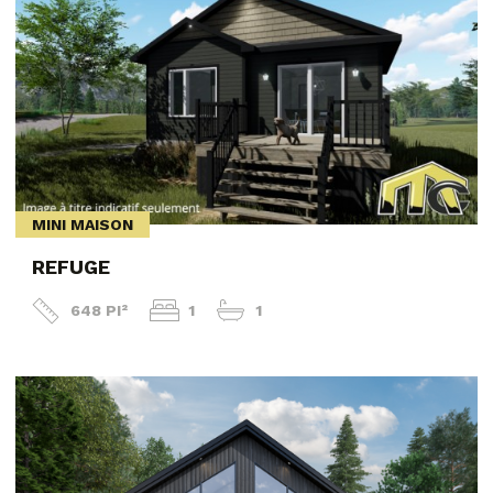
MINI MAISON
REFUGE
648 PI²
1
1