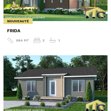
NOUVEAUTÉ
FRIDA
984 PI²
2
1