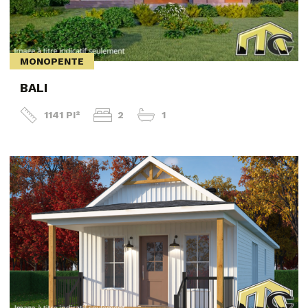
MONOPENTE
BALI
1141 PI²
2
1