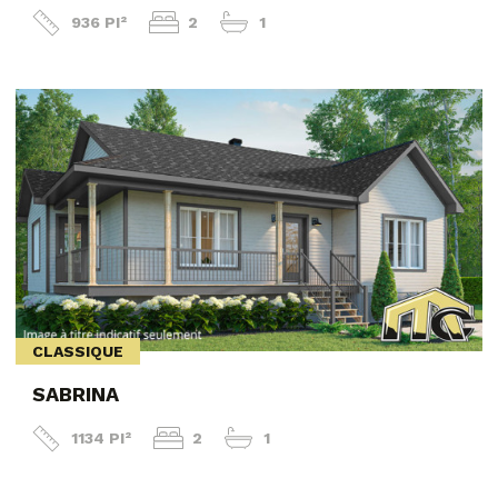
936 PI²
2
1
CLASSIQUE
SABRINA
1134 PI²
2
1