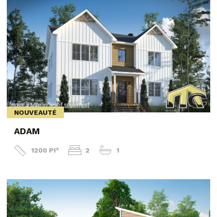
NOUVEAUTÉ
ADAM
1200 PI²
2
1