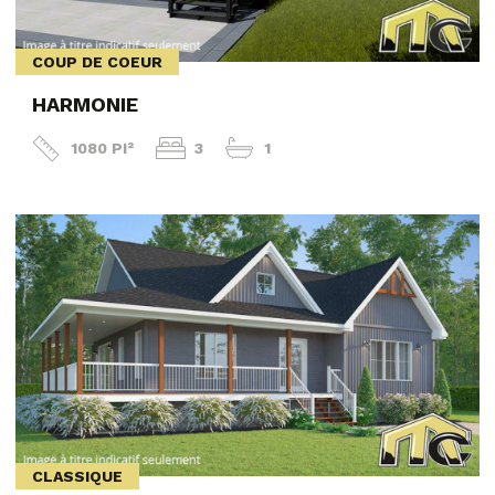
COUP DE COEUR
HARMONIE
1080 PI²
3
1
CLASSIQUE