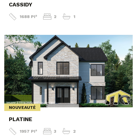
CASSIDY
1688 PI²
2
1
NOUVEAUTÉ
PLATINE
1957 PI²
3
2