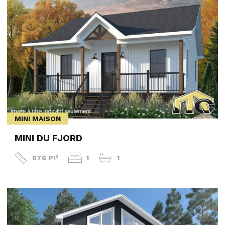
MINI MAISON
MINI DU FJORD
676 PI²
1
1