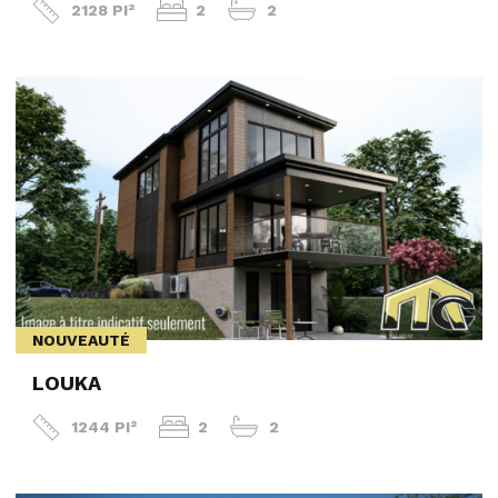
2128 PI²
2
2
NOUVEAUTÉ
LOUKA
1244 PI²
2
2