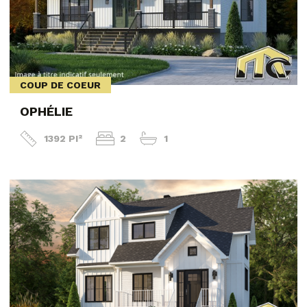
COUP DE COEUR
OPHÉLIE
1392 PI²
2
1