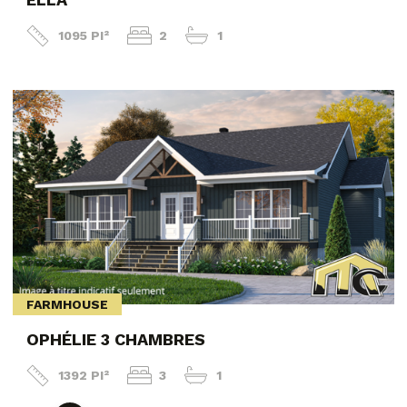
1095 PI²
2
1
FARMHOUSE
OPHÉLIE 3 CHAMBRES
1392 PI²
3
1