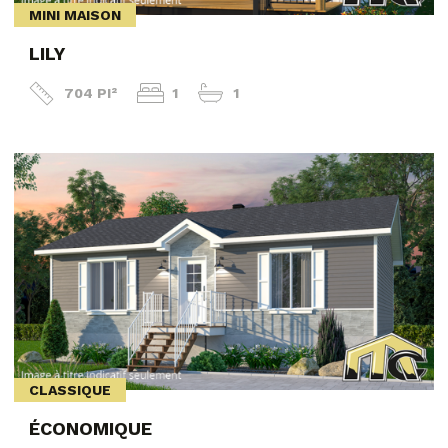
MINI MAISON
LILY
704 PI²
1
1
CLASSIQUE
ÉCONOMIQUE