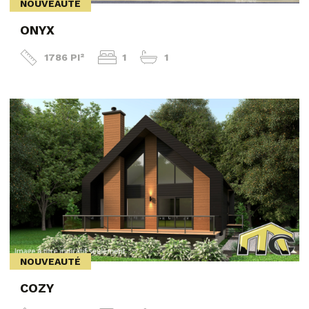
NOUVEAUTÉ
ONYX
1786 PI²
1
1
NOUVEAUTÉ
COZY