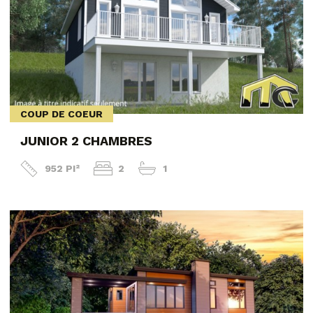
COUP DE COEUR
JUNIOR 2 CHAMBRES
952 PI²
2
1