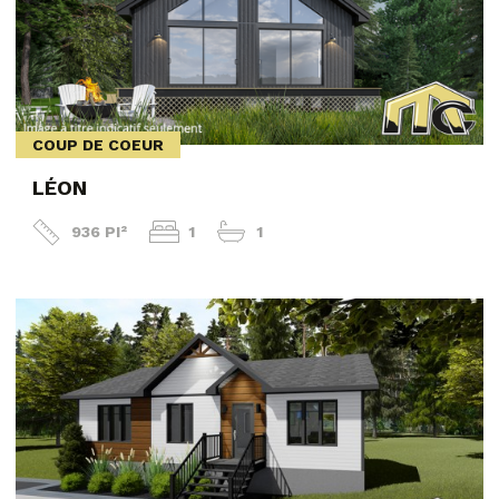
COUP DE COEUR
LÉON
936 PI²
1
1