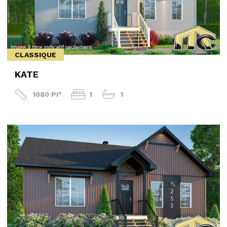
CLASSIQUE
KATE
1080 PI²
1
1