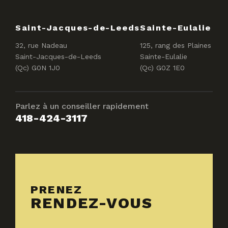
Saint-Jacques-de-Leeds
Sainte-Eulalie
32, rue Nadeau
125, rang des Plaines
Saint-Jacques-de-Leeds
Sainte-Eulalie
(Qc) G0N 1J0
(Qc) G0Z 1E0
Parlez à un conseiller rapidement
418-424-3117
PRENEZ
RENDEZ-VOUS