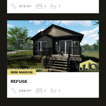
676 PI²
1
1
MINI MAISON
REFUGE
648 PI²
1
1