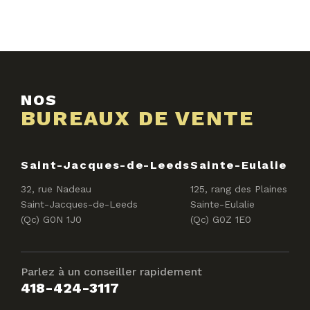
NOS
BUREAUX DE VENTE
Saint-Jacques-de-Leeds
Sainte-Eulalie
32, rue Nadeau
125, rang des Plaines
Saint-Jacques-de-Leeds
Sainte-Eulalie
(Qc) G0N 1J0
(Qc) G0Z 1E0
Parlez à un conseiller rapidement
418-424-3117