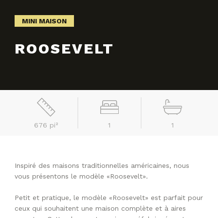
MINI MAISON
ROOSEVELT
676 pi²
1
1
Inspiré des maisons traditionnelles américaines, nous
vous présentons le modèle «Roosevelt».
Petit et pratique, le modèle «Roosevelt» est parfait pour
ceux qui souhaitent une maison complète et à aires