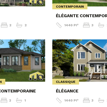
CONTEMPORAIN
ÉLÉGANTE CONTEMPOR
2
2
1440 PI²
3
N
CLASSIQUE
CONTEMPORAINE
ÉLÉGANCE
2
1
1440 PI²
3