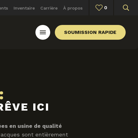
0
ents
Inventaire
Carrière
À propos
SOUMISSION RAPIDE
:
ÊVE ICI
es en usine de qualité
-Jacques sont entièrement