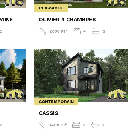
CLASSIQUE
AINE
OLIVIER 4 CHAMBRES
2
2030 PI²
4
2
CONTEMPORAIN
CASSIS
2
1408 PI²
2
2