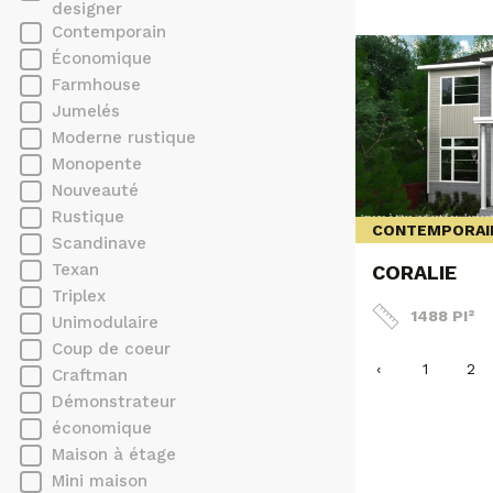
designer
Contemporain
Économique
Farmhouse
Jumelés
Moderne rustique
Monopente
Nouveauté
Rustique
CONTEMPORAI
Scandinave
Texan
CORALIE
Triplex
1488 PI²
Unimodulaire
Coup de coeur
‹
1
2
Craftman
Démonstrateur
économique
Maison à étage
Mini maison