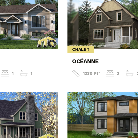
CHALET
OCÉANNE
1
1
1330 PI²
2