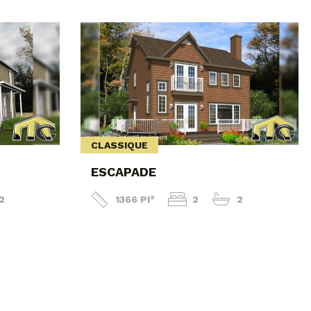
CLASSIQUE
ESCAPADE
2
1366 PI²
2
2