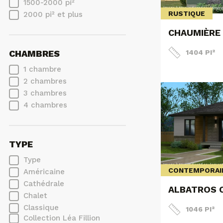
1500-2000 pi²
RUSTIQUE
2000 pi² et plus
CHAUMIÈRE
1404 PI²
CHAMBRES
1 chambre
2 chambres
3 chambres
4 chambres
TYPE
Type
CONTEMPORAI
Américaine
Cathédrale
ALBATROS 
Chalet
Classique
1046 PI²
Collection Léa Fillion