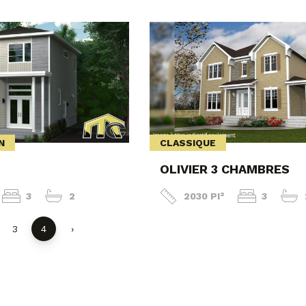
N
CLASSIQUE
OLIVIER 3 CHAMBRES
3
2
2030 PI²
3
3
4
›